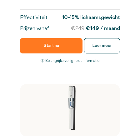
Effectiviteit
10-15% lichaamsgewicht
Prijzen vanaf
€249
€149 / maand
Start nu
Leer meer
ⓘ B
elangrijke veiligheidsinformatie