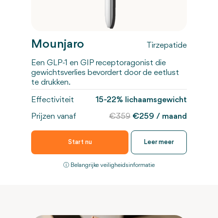
Mounjaro
Tirzepatide
Een GLP-1 en GIP receptoragonist die
gewichtsverlies bevordert door de eetlust
te drukken.
Effectiviteit
15-22% lichaamsgewicht
Prijzen vanaf
€359
€259 / maand
Start nu
Leer meer
ⓘ
Belangrijke veiligheidsinformatie